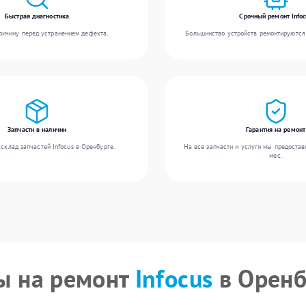
Быстрая диагностика
Срочный ремонт Infoc
ичину перед устранением дефекта.
Большинство устройств ремонтируются 
Запчасти в наличии
Гарантия на ремонт
склад запчастей Infocus в Оренбурге.
На все запчасти и услуги мы предостав
мес.
ы на ремонт
Infocus
в Оренб