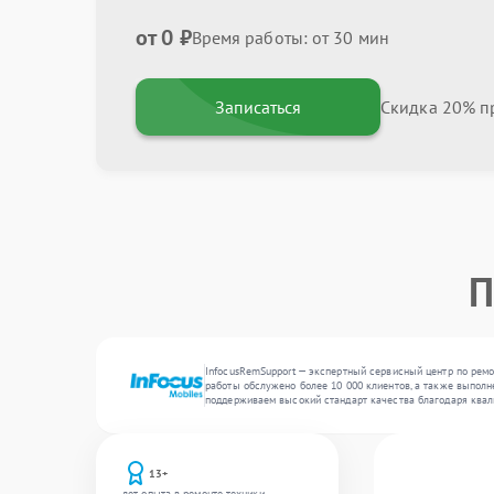
от 0 ₽
Время работы: от 30 мин
Записаться
Скидка 20% пр
П
InfocusRemSupport — экспертный сервисный центр по ремо
работы обслужено более 10 000 клиентов, а также выполн
поддерживаем высокий стандарт качества благодаря квал
13+
лет опыта в ремонте техники