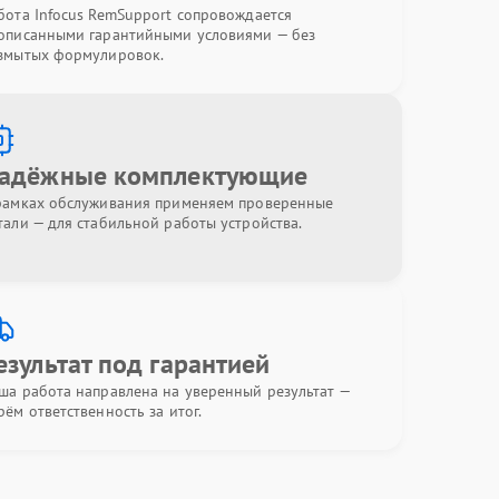
бота Infocus RemSupport сопровождается
описанными гарантийными условиями — без
змытых формулировок.
адёжные комплектующие
рамках обслуживания применяем проверенные
тали — для стабильной работы устройства.
езультат под гарантией
ша работа направлена на уверенный результат —
рём ответственность за итог.