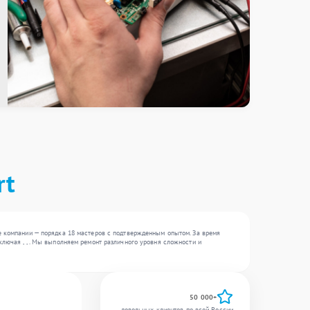
rt
е компании — порядка 18 мастеров с подтвержденным опытом. За время
лючая , , . Мы выполняем ремонт различного уровня сложности и
50 000+
довольных клиентов по всей России