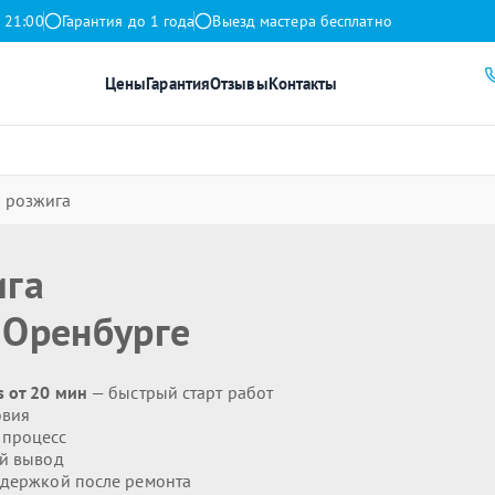
 21:00
Гарантия до 1 года
Выезд мастера бесплатно
Цены
Гарантия
Отзывы
Контакты
 розжига
ига
 Оренбурге
s от 20 мин
— быстрый старт работ
овия
 процесс
й вывод
держкой после ремонта