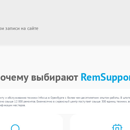
и записи на сайте
очему выбирают
RemSuppo
нту и обслуживанию техники Infocus в Оренбурге с более чем десятилетним опытом работы. В штат
ено свыше 12 000 ремонтов. Ежемесячно в сервисный центр поступает свыше 300 единиц техники, вк
ификации мастеров.