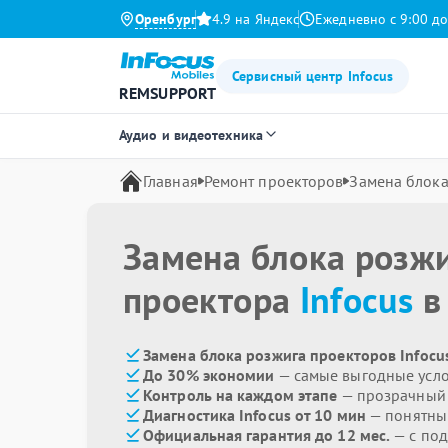
Оренбург
4.9 на Яндекс
Ежедневно с 9:00 до
Сервисный центр Infocus
REMSUPPORT
Аудио и видеотехника
Главная
Ремонт проекторов
Замена блока
Замена блока розж
проектора
Infocus
в
Замена блока розжига проекторов Infocu
До 30% экономии
— самые выгодные усл
Контроль на каждом этапе
— прозрачный
Диагностика Infocus от 10 мин
— понятны
Официальная гарантия до 12 мес.
— с под