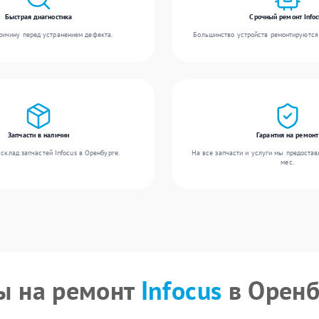
Быстрая диагностика
Срочный ремонт Infoc
ичину перед устранением дефекта.
Большинство устройств ремонтируются 
Запчасти в наличии
Гарантия на ремонт
склад запчастей Infocus в Оренбурге.
На все запчасти и услуги мы предостав
мес.
ы на ремонт
Infocus
в Оренб