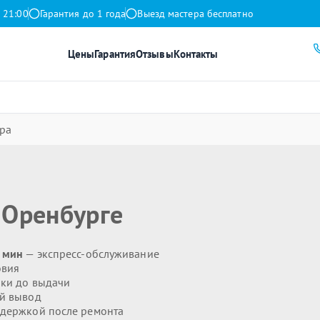
 21:00
Гарантия до 1 года
Выезд мастера бесплатно
Цены
Гарантия
Отзывы
Контакты
ра
 Оренбурге
0 мин
— экспресс-обслуживание
овия
ики до выдачи
й вывод
держкой после ремонта