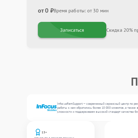
от 0 ₽
Время работы: от 30 мин
Записаться
Скидка 20% пр
П
InfocusRemSupport — современный сервисный центр по рем
работы к нам обратились более 10 000 клиентов, а также 
сложности и поддерживаем высокий стандарт качества бл
13+
лет опыта в ремонте техники