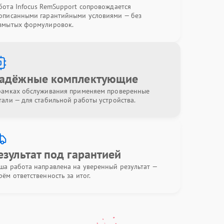
бота Infocus RemSupport сопровождается
описанными гарантийными условиями — без
змытых формулировок.
адёжные комплектующие
рамках обслуживания применяем проверенные
тали — для стабильной работы устройства.
езультат под гарантией
ша работа направлена на уверенный результат —
рём ответственность за итог.