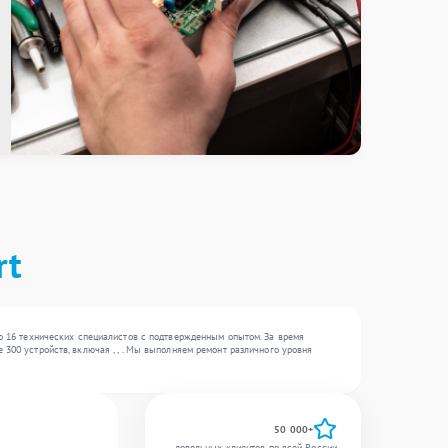
rt
до 16 технических специалистов с подтвержденным опытом. За время
300 устройств, включая , , . Мы выполняем ремонт различного уровня
50 000+
довольных клиентов по всей России