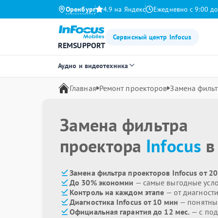
Оренбург
4.9 на Яндекс
Ежедневно с 9:00 до
Сервисный центр Infocus
REMSUPPORT
Аудио и видеотехника
Главная
Ремонт проекторов
Замена фильт
Замена фильтра
проектора
Infocus
в
Замена фильтра проекторов Infocus от 2
До 30% экономии
— самые выгодные усл
Контроль на каждом этапе
— от диагност
Диагностика Infocus от 10 мин
— понятны
Официальная гарантия до 12 мес.
— с под