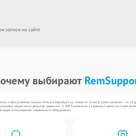
и записи на сайте
очему выбирают
RemSuppo
онту и обслуживанию техники Infocus в Оренбурге со стажем от 10 лет. В штате компании — от 10 
выполнено общее число ремонтов превысило 12 000. Ежемесячно в сервисный центр поступает более 
агодаря использованию современного оборудования.