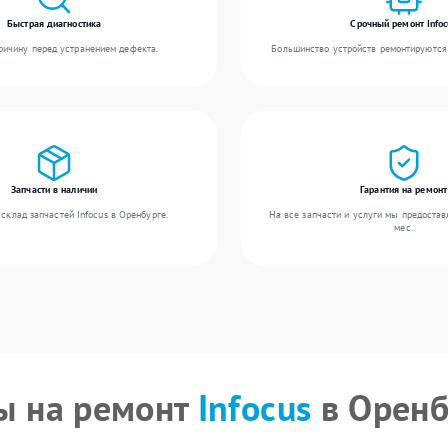
Быстрая диагностика
Срочный ремонт Infoc
ичину перед устранением дефекта.
Большинство устройств ремонтируются 
Запчасти в наличии
Гарантия на ремонт
склад запчастей Infocus в Оренбурге.
На все запчасти и услуги мы предостав
мес.
ы на ремонт
Infocus
в Оренб