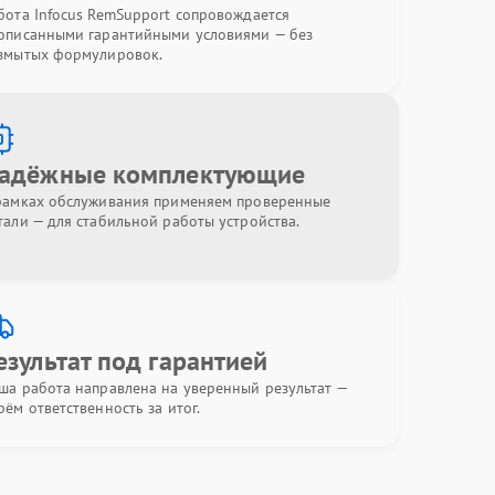
бота Infocus RemSupport сопровождается
описанными гарантийными условиями — без
змытых формулировок.
адёжные комплектующие
рамках обслуживания применяем проверенные
тали — для стабильной работы устройства.
езультат под гарантией
ша работа направлена на уверенный результат —
рём ответственность за итог.