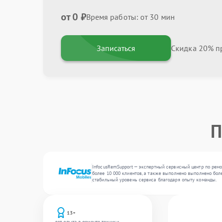
от 0 ₽
Время работы: от 30 мин
Записаться
Скидка 20% пр
П
InfocusRemSupport — экспертный сервисный центр по ремо
более 10 000 клиентов, а также выполнено выполнено бол
стабильный уровень сервиса благодаря опыту команды.
13+
лет опыта в ремонте техники