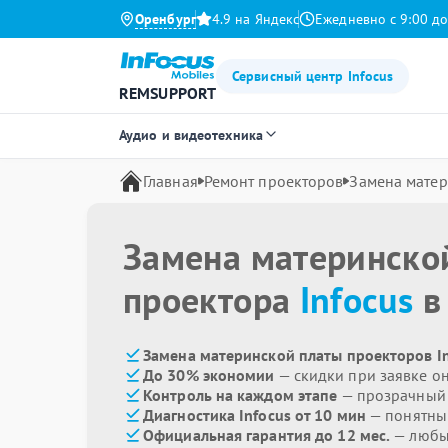
Оренбург
4.9 на Яндекс
Ежедневно с 9:00 до
Сервисный центр Infocus
REMSUPPORT
Аудио и видеотехника
Главная
Ремонт проекторов
Замена матер
Замена материнско
проектора
Infocus
в
Замена материнской платы проекторов In
До 30% экономии
— скидки при заявке о
Контроль на каждом этапе
— прозрачный
Диагностика Infocus от 10 мин
— понятны
Официальная гарантия до 12 мес.
— любые