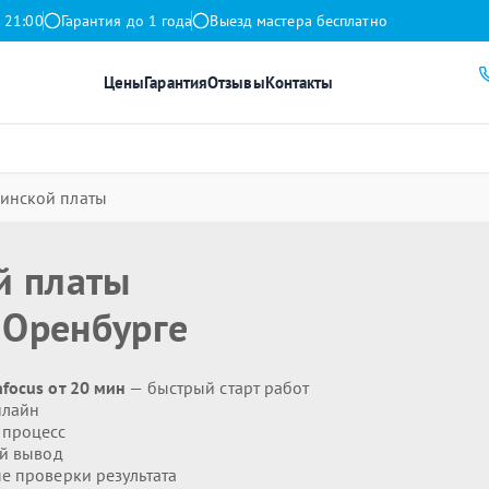
 21:00
Гарантия до 1 года
Выезд мастера бесплатно
Цены
Гарантия
Отзывы
Контакты
инской платы
й платы
 Оренбурге
focus от 20 мин
— быстрый старт работ
нлайн
 процесс
й вывод
 проверки результата