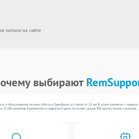
и записи на сайте
очему выбирают
RemSuppo
нту и обслуживанию техники Infocus в Оренбурге со стажем от 10 лет. В штате компании — порядк
ее 12 000 ремонтов. Ежемесячно в сервисный центр поступает свыше 300 единиц техники, включая ,