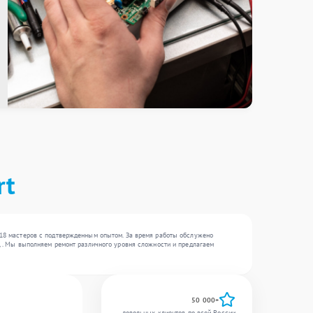
rt
а 18 мастеров с подтвержденным опытом. За время работы обслужено
 , . Мы выполняем ремонт различного уровня сложности и предлагаем
50 000+
довольных клиентов по всей России