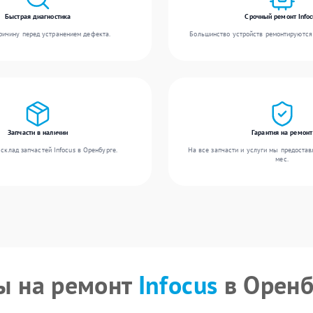
Быстрая диагностика
Срочный ремонт Infoc
ичину перед устранением дефекта.
Большинство устройств ремонтируются 
Запчасти в наличии
Гарантия на ремонт
склад запчастей Infocus в Оренбурге.
На все запчасти и услуги мы предостав
мес.
ы на ремонт
Infocus
в Оренб