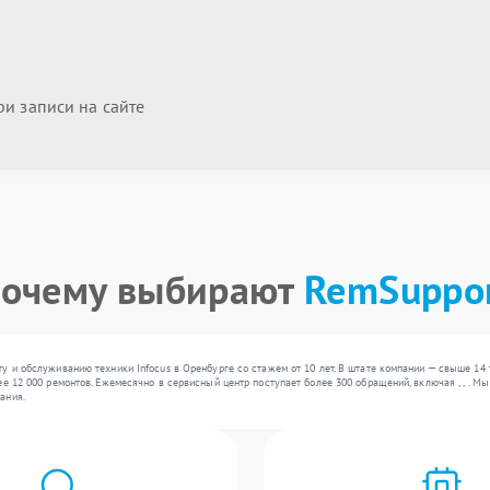
и записи на сайте
очему выбирают
RemSuppo
у и обслуживанию техники Infocus в Оренбурге со стажем от 10 лет. В штате компании — свыше 14
ее 12 000 ремонтов. Ежемесячно в сервисный центр поступает более 300 обращений, включая , , . 
ания.