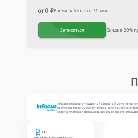
от 0 ₽
Время работы: от 30 мин
Записаться
Скидка 20% пр
П
InfocusRemSupport — надежный сервисный центр по ремонт
обслужено более 10 000 клиентов, а также выполнено бол
сервиса благодаря использованию современного оборудов
13+
лет опыта в ремонте техники