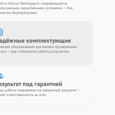
бота Infocus RemSupport сопровождается
описанными гарантийными условиями — без
змытых формулировок.
адёжные комплектующие
рамках обслуживания применяем проверенные
тали — для стабильной работы устройства.
езультат под гарантией
ша работа направлена на уверенный результат —
рём ответственность за итог.