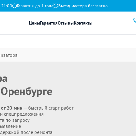
 21:00
Гарантия до 1 года
Выезд мастера бесплатно
Цены
Гарантия
Отзывы
Контакты
ризатора
ра
 Оренбурге
 от 20 мин
— быстрый старт работ
 и спецпредложения
та по запросу
выявление
держкой после ремонта