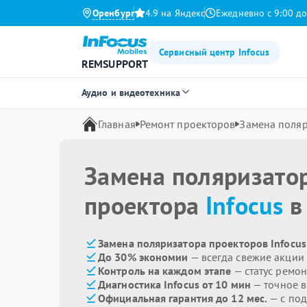
Оренбург
4.9 на Яндекс
Ежедневно с 9:00 до
Сервисный центр Infocus
REMSUPPORT
Аудио и видеотехника
Главная
Ремонт проекторов
Замена поля
Замена поляризато
проектора
Infocus
в
Замена поляризатора проекторов Infocus
До 30% экономии
— всегда свежие акции
Контроль на каждом этапе
— статус ремон
Диагностика Infocus от 10 мин
— точное 
Официальная гарантия до 12 мес.
— с под