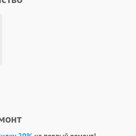
емонт
кидку 20%
на первый ремонт!